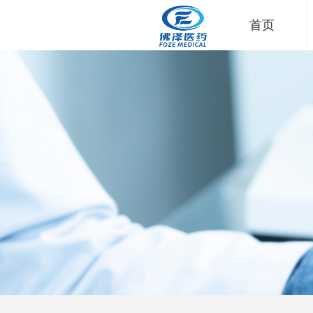
首页
Control Render Error!ControlType:productSlideBind,StyleNam