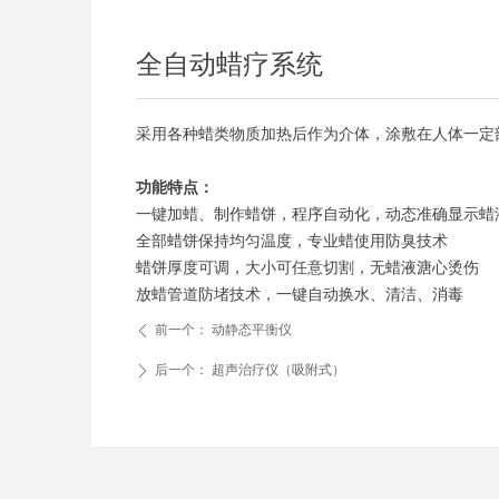
全自动蜡疗系统
采用各种蜡类物质加热后作为介体，涂敷在人体一定
功能特点：
一键加蜡、制作蜡饼，程序自动化，动态准确显示蜡
全部蜡饼保持均匀温度，专业蜡使用防臭技术
蜡饼厚度可调，大小可任意切割，无蜡液溏心烫伤
放蜡管道防堵技术，一键自动换水、清洁、消毒
前一个：
动静态平衡仪
ꄴ
后一个：
超声治疗仪（吸附式）
ꄲ