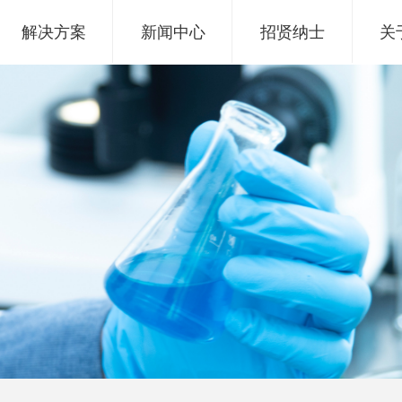
解决方案
新闻中心
招贤纳士
关
e:Style1,ColorName:Item0,Message:InitError, ControlType:productSlideBi